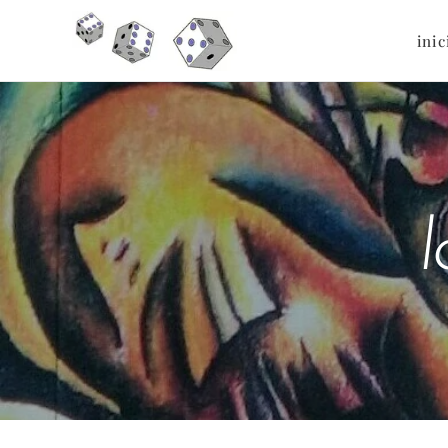
inic
l