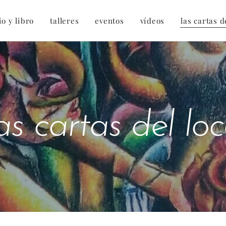
io y libro
talleres
eventos
vídeos
las cartas d
as cartas del lo